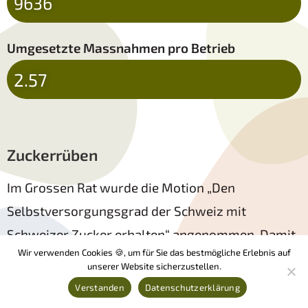
9636
Umgesetzte Massnahmen pro Betrieb
2.57
Zuckerrüben
Im Grossen Rat wurde die Motion „Den
Selbstversorgungsgrad der Schweiz mit
Schweizer Zucker erhalten“ angenommen. Damit
Wir verwenden Cookies 🍪, um für Sie das bestmögliche Erlebnis auf
wird das Anliegen via Standesinitiative bei der
unserer Website sicherzustellen.
Bundesversammlung eingereicht. Die
Verstanden
Datenschutzerklärung
Startarbeiten dieser Motion fanden in der